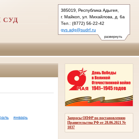
385019, Республика Адыгея,
г. Майкоп, ул. Михайлова, д. 6а
 СУД
Тел.: (8772) 56-22-42
gvs.adg@sudrf.ru
развернуть
раль
январь
Запросы ОПФР по постановлению
Правительства РФ от 28.06.2021 №
1037