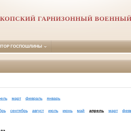
КОПСКИЙ ГАРНИЗОННЫЙ ВОЕННЫЙ
ЯТОР ГОСПОШЛИНЫ
рель
март
февраль
январь
брь
сентябрь
август
июль
июнь
май
апрель
март
фев
ода