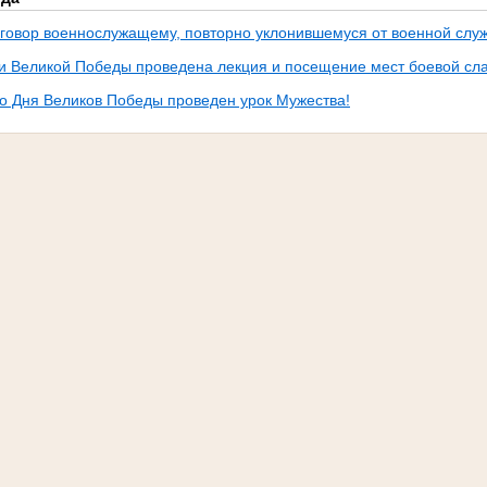
говор военнослужащему, повторно уклонившемуся от военной слу
и Великой Победы проведена лекция и посещение мест боевой сл
со Дня Великов Победы проведен урок Мужества!