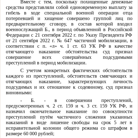
Вместе с тем, поскольку похищенные денежные
средства представляли собой единовременную выплату за
гибель в ходе специальной военной операции отца
потерпевшей и хищение совершено группой лиц по
предварительному сговору, в состав которой входил
военнослужащий Б., в период объявленной в Российской
Федерации с 21 сентября 2022 г. по Указу Президента РФ
от 21 сентября 2022 г. № 647 частичной мобилизации, в
соответствии с п. «л» ч. 1 ст. 63 УК РФ в качестве
отягчающего наказание обстоятельства суд признал
совершение всех совершённых подсудимыми
преступлений в период мобилизации.
С учетом конкретных фактических обстоятельств
каждого из преступлений, обстоятельств смягчающих и
отягчающих наказание, характеризующих личность
подсудимых и их отношение к содеянному, суд признал
виновными:
- Б. - в совершении преступлений,
предусмотренных ч. 2 ст. 159 и ч. 3 ст. 159 УК РФ, и
назначил окончательное наказание по совокупности
преступлений путём частичного сложения указанных
наказаний в виде лишение свободы на срок 5 лет в
исправительной колонии общего режима со штрафом в
размере 60 000 рублей;